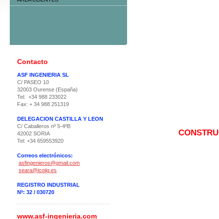
Contacto
ASF INGENIERIA SL
C/ PASEO 10
32003 Ourense (España)
Tel: +34 988 233022
Fax: + 34 988 251319
DELEGACION CASTILLA Y LEON
C/ Caballeros nº 5-4ºB
CONSTRUC
42002 SORIA
Tel: +34 659553920
Correos electrónicos:
asfingenieros@gmail.com
seara@icoiig.es
REGISTRO INDUSTRIAL
Nº: 32 / 030720
www.asf-ingenieria.com