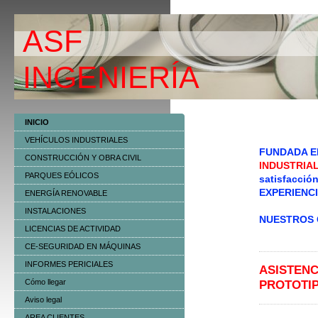
ASF
ING
INICIO
VEHÍCULOS INDUSTRIALES
FUNDADA EN 
CONSTRUCCIÓN Y OBRA CIVIL
INDUSTRIA
PARQUES EÓLICOS
satisfacció
EXPERIENCI
ENERGÍA RENOVABLE
INSTALACIONES
NUESTROS 
LICENCIAS DE ACTIVIDAD
CE-SEGURIDAD EN MÁQUINAS
INFORMES PERICIALES
ASISTENC
Cómo llegar
PROTOTIP
Aviso legal
AREA CLIENTES