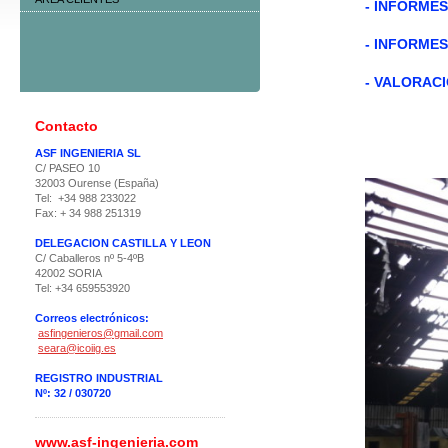
- INFORME
- INFORME
- VALORAC
Contacto
ASF INGENIERIA SL
C/ PASEO 10
32003 Ourense (España)
Tel: +34 988 233022
Fax: + 34 988 251319
DELEGACION CASTILLA Y LEON
C/ Caballeros nº 5-4ºB
42002 SORIA
Tel: +34 659553920
Correos electrónicos:
asfingenieros@gmail.com
seara@icoiig.es
REGISTRO INDUSTRIAL
Nº: 32 / 030720
www.asf-ingenieria.com