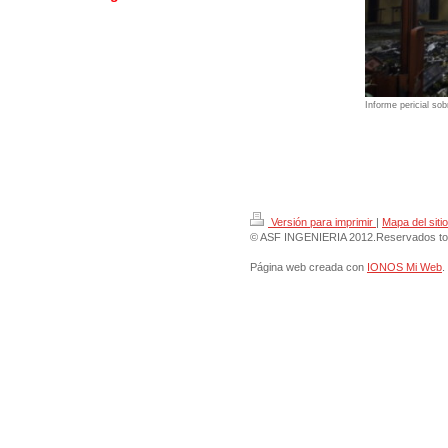
Informe pericial so
Versión para imprimir
|
Mapa del sitio
© ASF INGENIERIA 2012.Reservados tod
Página web creada con
IONOS Mi Web
.