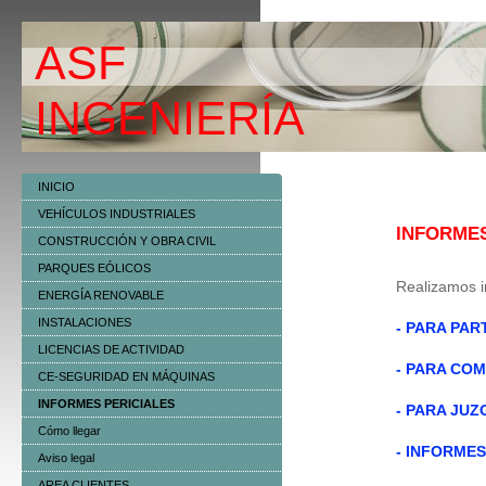
ASF
ING
INICIO
VEHÍCULOS INDUSTRIALES
INFORMES
CONSTRUCCIÓN Y OBRA CIVIL
PARQUES EÓLICOS
Realizamos in
ENERGÍA RENOVABLE
INSTALACIONES
- PARA PA
LICENCIAS DE ACTIVIDAD
- PARA CO
CE-SEGURIDAD EN MÁQUINAS
INFORMES PERICIALES
- PARA JU
Cómo llegar
- INFORME
Aviso legal
AREA CLIENTES