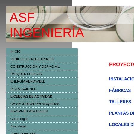
ASF
ING
INICIO
VEHÍCULOS INDUSTRIALES
PROYECTO
CONSTRUCCIÓN Y OBRA CIVIL
PARQUES EÓLICOS
INSTALACI
ENERGÍA RENOVABLE
INSTALACIONES
FÁBRICAS
LICENCIAS DE ACTIVIDAD
TALLERES
CE-SEGURIDAD EN MÁQUINAS
INFORMES PERICIALES
PLANTAS D
Cómo llegar
LOCALES DE
Aviso legal
AREA CLIENTES