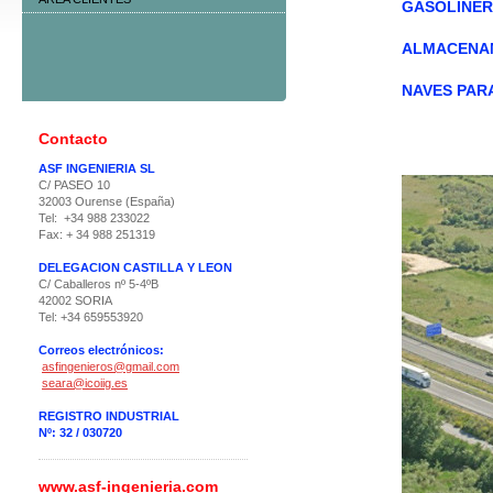
GASOLINE
ALMACENAM
NAVES PARA
Contacto
ASF INGENIERIA SL
C/ PASEO 10
32003 Ourense (España)
Tel: +34 988 233022
Fax: + 34 988 251319
DELEGACION CASTILLA Y LEON
C/ Caballeros nº 5-4ºB
42002 SORIA
Tel: +34 659553920
Correos electrónicos:
asfingenieros@gmail.com
seara@icoiig.es
REGISTRO INDUSTRIAL
Nº: 32 / 030720
www.asf-ingenieria.com