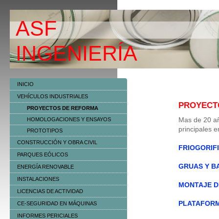
ASF
ING
INICIO
VEHÍCULOS INDUSTRIALES
PROYECT
PROYECTOS DE REFORMA
HOMOLOGACIONES Y ENSAYOS
Mas de 20 
principales 
PROTOTIPOS
CONSTRUCCIÓN Y OBRA CIVIL
FRIOGORIF
PARQUES EÓLICOS
GRUAS Y B
ENERGÍA RENOVABLE
INSTALACIONES
MONTAJE D
LICENCIAS DE ACTIVIDAD
PLATAFOR
CE-SEGURIDAD EN MÁQUINAS
INFORMES PERICIALES