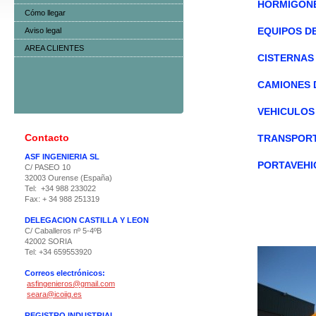
HORMIGON
Cómo llegar
Aviso legal
EQUIPOS D
AREA CLIENTES
CISTERNAS
CAMIONES 
VEHICULOS
Contacto
TRANSPORT
ASF INGENIERIA SL
PORTAVEHI
C/ PASEO 10
32003 Ourense (España)
Tel: +34 988 233022
Fax: + 34 988 251319
DELEGACION CASTILLA Y LEON
C/ Caballeros nº 5-4ºB
42002 SORIA
Tel: +34 659553920
Correos electrónicos:
asfingenieros@gmail.com
seara@icoiig.es
REGISTRO INDUSTRIAL