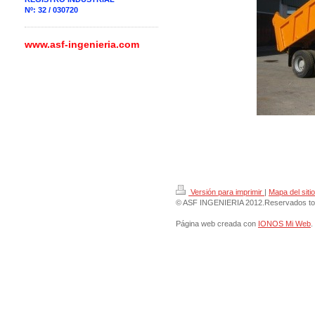
Nº: 32 / 030720
www.asf-ingenieria.com
Versión para imprimir
|
Mapa del sitio
© ASF INGENIERIA 2012.Reservados tod
Página web creada con
IONOS Mi Web
.